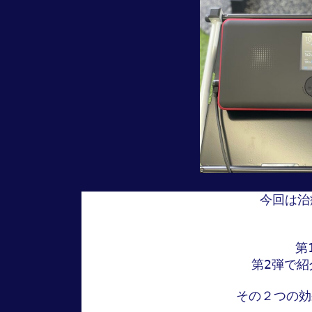
時
:
今回は治
第
第2弾で紹
その２つの効