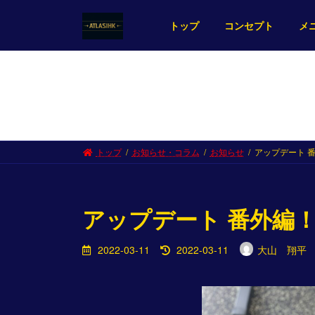
コ
ナ
ン
ビ
トップ
コンセプト
メ
テ
ゲ
ン
ー
ツ
シ
へ
ョ
ス
ン
キ
に
ッ
移
トップ
お知らせ・コラム
お知らせ
アップデート 
プ
動
アップデート 番外編
最
2022-03-11
2022-03-11
大山 翔平
終
更
新
日