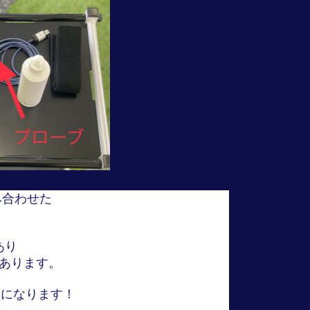
合わせた

り

あります。

になります！
